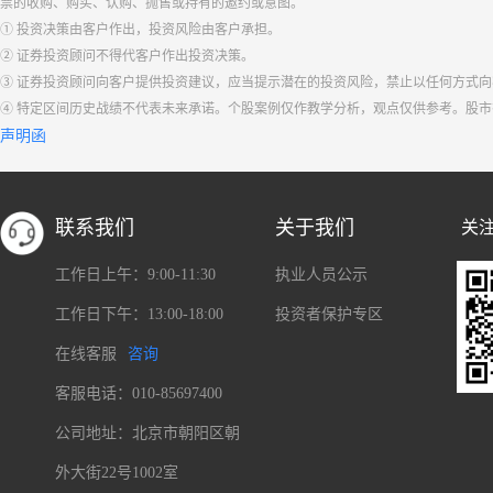
票的收购、购买、认购、抛售或持有的邀约或意图。
① 投资决策由客户作出，投资风险由客户承担。
② 证券投资顾问不得代客户作出投资决策。
③ 证券投资顾问向客户提供投资建议，应当提示潜在的投资风险，禁止以任何方式
④ 特定区间历史战绩不代表未来承诺。个股案例仅作教学分析，观点仅供参考。股
声明函
联系我们
关于我们
关
工作日上午：9:00-11:30
执业人员公示
工作日下午：13:00-18:00
投资者保护专区
在线客服
咨询
客服电话：010-85697400
公司地址：北京市朝阳区朝
外大街22号1002室