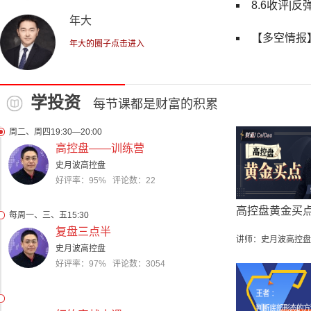
8.6收评|
年大
年大的圈子点击进入
学投资
每节课都是财富的积累
周二、周四19:30—20:00
高控盘——训练营
史月波高控盘
好评率：95% 评论数：22
高控盘黄金买
每周一、三、五15:30
复盘三点半
讲师：史月波高控盘
史月波高控盘
好评率：97% 评论数：3054