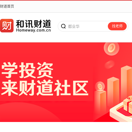
财道首页
都业华
找老师
搜老师、搜课程