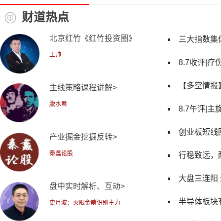
财道热点
北京红竹《红竹投资圈》
三大指数集
王帅
8.7收评|疗
主线策略课程讲解>
脱水君
8.7午评|主
产业掘金挖掘反转>
秦蠡论股
行稳致远，
大盘三连阳 
盘中实时解析、互动>
史月波：火眼金睛识别主力