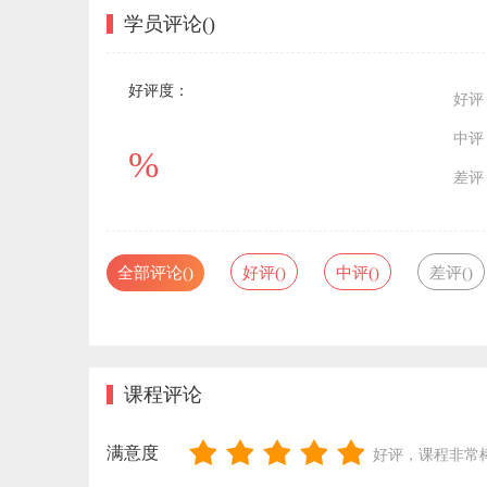
学员评论(
)
好评度：
好评
中评
%
差评
全部评论(
)
好评(
)
中评(
)
差评(
)
课程评论
满意度
好评，课程非常