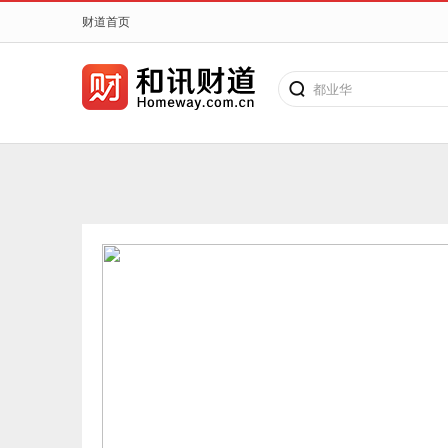
财道首页
都业华
搜老师、搜课程