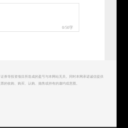
0
/50字
、证券等投资项目所造成的盈亏与本网站无关。同时本网承诺诚信提供
股票的收购、购买、认购、抛售或持有的邀约或意图。