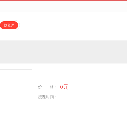
找老师
0元
价 格：
授课时间：