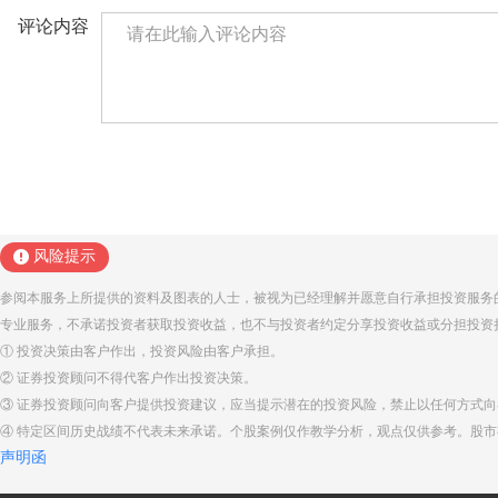
评论内容
风险提示
参阅本服务上所提供的资料及图表的人士，被视为已经理解并愿意自行承担投资服务
专业服务，不承诺投资者获取投资收益，也不与投资者约定分享投资收益或分担投资
① 投资决策由客户作出，投资风险由客户承担。
② 证券投资顾问不得代客户作出投资决策。
③ 证券投资顾问向客户提供投资建议，应当提示潜在的投资风险，禁止以任何方式
④ 特定区间历史战绩不代表未来承诺。个股案例仅作教学分析，观点仅供参考。股
声明函