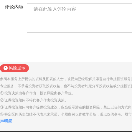
评论内容
风险提示
参阅本服务上所提供的资料及图表的人士，被视为已经理解并愿意自行承担投资服务
专业服务，不承诺投资者获取投资收益，也不与投资者约定分享投资收益或分担投资
① 投资决策由客户作出，投资风险由客户承担。
② 证券投资顾问不得代客户作出投资决策。
③ 证券投资顾问向客户提供投资建议，应当提示潜在的投资风险，禁止以任何方式
④ 特定区间历史战绩不代表未来承诺。个股案例仅作教学分析，观点仅供参考。股
声明函