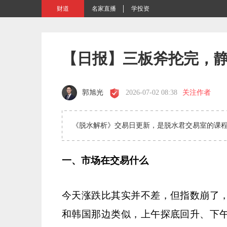
财道
名家直播
学投资
【日报】三板斧抡完，
郭旭光
2026-07-02 08:38
关注作者
《脱水解析》交易日更新，是脱水君交易室的课
一、市场在交易什么
今天涨跌比其实并不差，但指数崩了
和韩国那边类似，上午探底回升、下