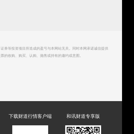
、证券等投资项目所造成的盈亏与本网站无关。同时本网承诺诚信提供
股票的收购、购买、认购、抛售或持有的邀约或意图。
下载财道行情客户端
和讯财道专享版