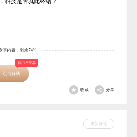
，科技是否就此终结？
P专享内容，剩余74%
新用户专享
点击解锁
收藏
分享
刷新评论