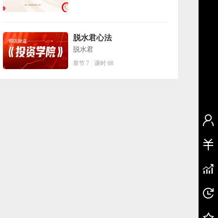
脱水君心法
脱水君
章节 7
课时 68