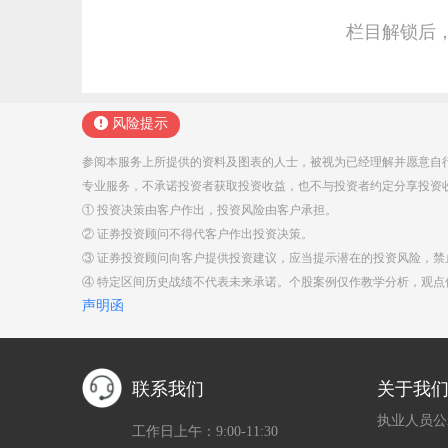
栏目解锁后
风险提示
参阅本服务上所提供的资料及图表的人士，被视为已经理解并愿意自
专业服务，不承诺投资者获取投资收益，也不与投资者约定分享投资
① 投资决策由客户作出，投资风险由客户承担。
② 证券投资顾问不得代客户作出投资决策。
③ 证券投资顾问向客户提供投资建议，应当提示潜在的投资风险，
④ 特定区间历史战绩不代表未来承诺。个股案例仅作教学分析，观
声明函
联系我们
关于我
执业人员公
工作日上午：9:00-11:30