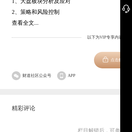
1、大盘板块分析及应对
2、策略和风险控制
查看全文...
以下为VIP专享内容，剩
新用
点击解锁
财道社区公众号
APP
精彩评论
栏目解锁后，可参与并