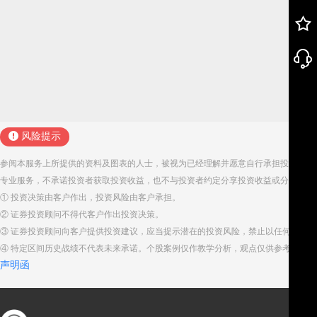
风险提示
参阅本服务上所提供的资料及图表的人士，被视为已经理解并愿意自行承担投资服务
专业服务，不承诺投资者获取投资收益，也不与投资者约定分享投资收益或分担投资
① 投资决策由客户作出，投资风险由客户承担。
② 证券投资顾问不得代客户作出投资决策。
③ 证券投资顾问向客户提供投资建议，应当提示潜在的投资风险，禁止以任何方式
④ 特定区间历史战绩不代表未来承诺。个股案例仅作教学分析，观点仅供参考。股
声明函