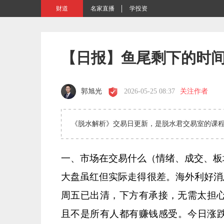
财道
名家直播
学投资
【日报】鱼尾剩下的时
郭旭光
2026-05-25 08:37
关注作者
《脱水解析》交易日更新，是脱水君交易室的课
一、市场在交易什么（情绪、成交、板
大盘虽红但实际走得很差。海外利好消
周五已出清，下方有承接，无需太担
且不是所有人都有赚钱感受。今日涨