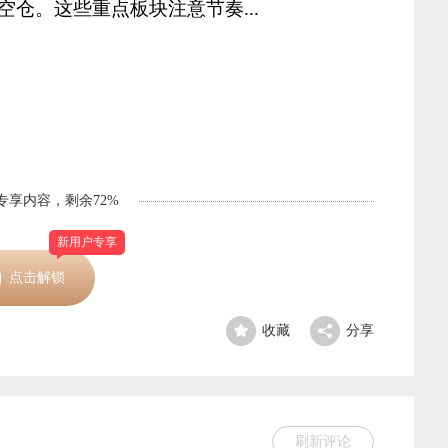
仓。这些重点板块注意节奏...
P专享内容，剩余72%
新用户专享
点击解锁
收藏
分享
刷新评论