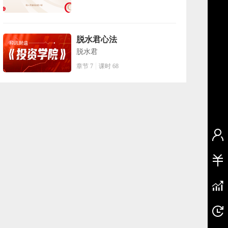
脱水君心法
脱水君
章节 7
课时 68