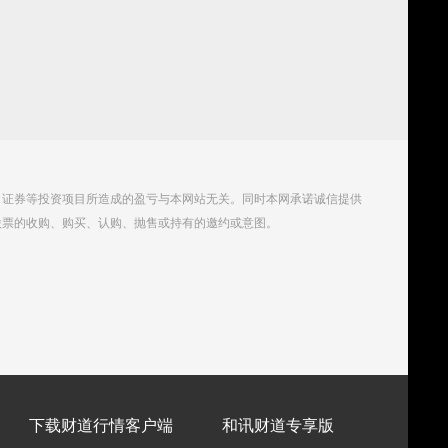
、证券等投资项目所造成的盈亏与本网站无关。同时本网承诺诚信提供
股票的收购、购买、认购、抛售或持有的邀约或意图。
下载财道行情客户端
和讯财道专享版