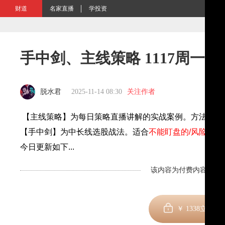
财道
名家直播
学投资
手中剑、主线策略 1117周一跟
脱水君
2025-11-14 08:30
关注作者
【主线策略】为每日策略直播讲解的实战案例。方法、分
【手中剑】为中长线选股战法。适合
不能盯盘的
/
风险偏好
今日更新如下
...
该内容为付费内容，剩余
￥
1338
立即订