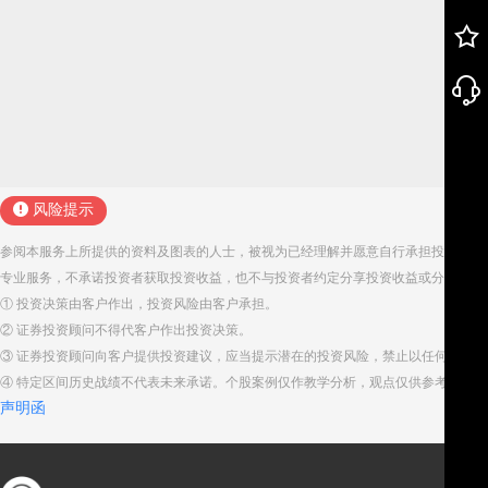
风险提示
参阅本服务上所提供的资料及图表的人士，被视为已经理解并愿意自行承担投资服务
专业服务，不承诺投资者获取投资收益，也不与投资者约定分享投资收益或分担投资
① 投资决策由客户作出，投资风险由客户承担。
② 证券投资顾问不得代客户作出投资决策。
③ 证券投资顾问向客户提供投资建议，应当提示潜在的投资风险，禁止以任何方式
④ 特定区间历史战绩不代表未来承诺。个股案例仅作教学分析，观点仅供参考。股
声明函