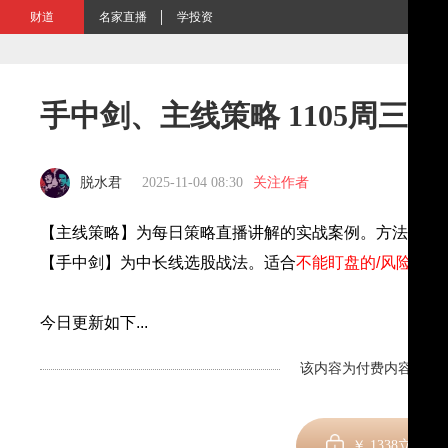
财道
名家直播
学投资
手中剑、主线策略 1105周三跟
脱水君
2025-11-04 08:30
关注作者
【主线策略】为每日策略直播讲解的实战案例。方法、分
【手中剑】为中长线选股战法。适合
不能盯盘的
/
风险偏好
今日更新如下
...
该内容为付费内容，剩余
￥
1338
立即订