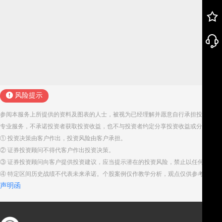
风险提示
参阅本服务上所提供的资料及图表的人士，被视为已经理解并愿意自行承担投资服务
专业服务，不承诺投资者获取投资收益，也不与投资者约定分享投资收益或分担投资
① 投资决策由客户作出，投资风险由客户承担。
② 证券投资顾问不得代客户作出投资决策。
③ 证券投资顾问向客户提供投资建议，应当提示潜在的投资风险，禁止以任何方式
④ 特定区间历史战绩不代表未来承诺。个股案例仅作教学分析，观点仅供参考。股
声明函