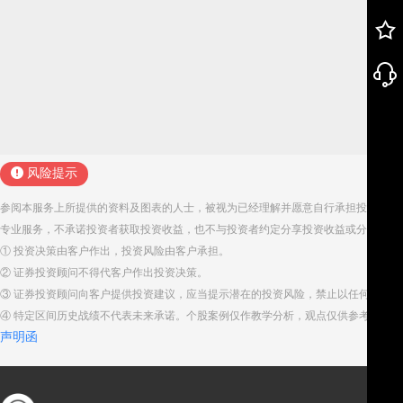
风险提示
参阅本服务上所提供的资料及图表的人士，被视为已经理解并愿意自行承担投资服务
专业服务，不承诺投资者获取投资收益，也不与投资者约定分享投资收益或分担投资
① 投资决策由客户作出，投资风险由客户承担。
② 证券投资顾问不得代客户作出投资决策。
③ 证券投资顾问向客户提供投资建议，应当提示潜在的投资风险，禁止以任何方式
④ 特定区间历史战绩不代表未来承诺。个股案例仅作教学分析，观点仅供参考。股
声明函