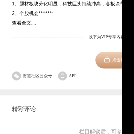
1、题材板块分化明显，科技巨头持续冲高，各板块节奏
2、个股机会********
查看全文....
以下为VIP专享内容，剩
新用
点击解锁
财道社区公众号
APP
精彩评论
栏目解锁后，可参与并