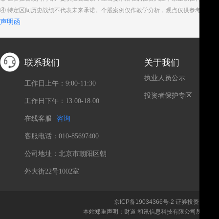
④ 特定区间历史战绩不代表未来承诺。个股案例仅作教学分析，观点仅供参考。股
声明函
联系我们
关于我们
执业人员公示
工作日上午：9:00-11:30
投资者保护专区
工作日下午：13:00-18:00
在线客服
咨询
客服电话：010-85697400
公司地址：北京市朝阳区朝
外大街22号1002室
京ICP备19034366号-2
证券投资咨询、
本站郑重声明：财道 和讯信息科技有限公司所载文