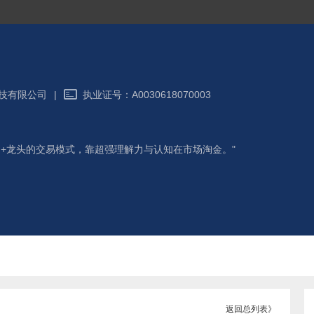
技有限公司
|
执业证号：
A0030618070003
周期+龙头的交易模式，靠超强理解力与认知在市场淘金。"
返回总列表》