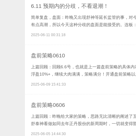
后就是因为昨晚那个泡泡玛特的一个拍品108万，有点
6.11 预期内的分歧，不看退潮！
青木烂20，其他冲高回落居多，泡泡玛特倒是最高价收
简单复盘，盘面：昨晚又出现舒神等延长监管的事，对
点，短期要以小票补涨趋势，还得看龙杰给不给高度。
有点高潮，所以今天这种分歧的盘面是能接受的。连板
像，金融目前在预热，体育最好明天继续分歧一下。明
是要大于反包的。联化多少还是因为舒神延长所致，不
势必会付出一定的代价。今天卡分歧出现的汽配，玛特
2025-06-11 00:31:18
还是弹性优先，舒泰神打开新周期，金陵周五不惧异动
看谁给强度参与。其他创新药趋势，金融，体育分歧后
的状态不难看出目前6月第一阶段的量化抱团告一段落
为个人复盘总结，不作买卖依据，具体交易临盘为主，
种容错率并不高，因为量化抱团出货基本就是a，弱了
盘前策略0610
反包，那那么接下来新的弹性抱团要从后面两天的首板
上篇回顾：回顾6.6号，也就是上一篇盘前策略的具体
机会。然后创新药舒泰神打开周期后，赚钱效应一直不
浮盈10%+，继续大肉满满，策略满分！开通盘前策略以来
显，这两天债比正股强，那么接下来带债的补涨也有预
涨到了14.08，浮盈超32%，后者金陵从23涨到了36.
作买卖依据，具体交易临盘为主，请知悉
2025-06-09 15:41:33
联袂20CM涨停板。第三期也就是6.6号的汇金股份与
的，需者自取！以下是最新一期的内容：
盘前策略0606
上篇回顾：昨晚给大家的策略，思路无比清晰的阐述了五穷
舒泰神看做如同去年正丹股份的新周期时，一切就变得豁
天的盘面来看已经越来越像那么回事了。昨晚思路分析
2025-06-05 14:44:30