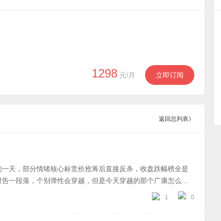
1298
元/月
立即订阅
返回总列表》
的一天，部分情绪核心标竞价抢筹后直接反杀，收盘跌幅榜全是
时告一段落，个别弹性会穿越，但是今天穿越的那个广康怎么走
前聪最喜欢大分歧引导活口做辨识度了，而今天连聪的中超，群
1
0
。方向：指数反包，盘面就是高速轮动。日内因为汽车利好最强
好的并不多，这个方向如果要做就是要信早信，越晚越危险。然