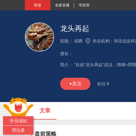
财道
名家直播
学投资
龙头再起
投顾：
胡腾
所在机构：
和讯信息科
擅长：
简介：
"自创“龙头再起”战法，情绪+
+
关注
粉丝
0
文章
学员须知
理论课
盘前策略