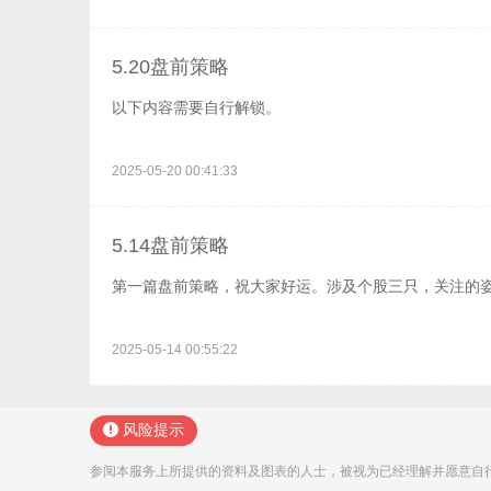
一只还是上一天的标的，信任的战友们直接拿到2个20
只，10CM的共创草坪与20CM的金陵体育。后面大
再度分歧并有资金抢跑，走的不是很流畅，但也有相对强
5.20盘前策略
块头的胜宏科技再创历史新高，距离千亿市值不远了。
以下内容需要自行解锁。
天晚上一则重磅消息出炉，中美会谈提前了，受刺激的
竟每当你打算大干一场的时候，总是会被大干一场！毕
案交给市场。以上思路不作投资建议，更不作买卖依据
2025-05-20 00:41:33
5.14盘前策略
第一篇盘前策略，祝大家好运。涉及个股三只，关注的
2025-05-14 00:55:22
风险提示
参阅本服务上所提供的资料及图表的人士，被视为已经理解并愿意自