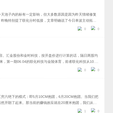
颠覆认知，所以早盘这个方向比较热，但除了强度龙杰，再加一个
盘，这个方向我觉得类似创源这种趋势的节奏跟踪可能更好一
今天池子内的标有一定影响，但大多数原因是因为昨天情绪修复
至于其他的就是稀土，金融，体育相关的了，稀土跟固态有点
：昨晚特别提了联化分时低接，文章明确说了今日单波主动拓高
日：每次高低切的时候，其实都在试错，因为分歧盘面的试错，
过这种今天未必会低开了。抱团：个人目前对这个盘面主要理解
两个方向虽然暂时看不到太大预期，但是节点还相对可以，明天
0
0
的超预期，然后才有昨天联化的竞价转强。不过从舒泰神，金陵
的修复预期也准备看看。具体内参老样子，以上文章思路分析仅
，大多数都是以一倍或者进池子而告终，存在个别分离的弹性，这
请知悉
就真的是弱了。如果明天行情没有超预期修复，金陵或者联化不能
二板去选。明日：分歧阶段适合看辨识度多波，存在不错的交易
内容。汇金股份和金时科技，按开盘价进行计算的话，隔日两股均
错，这里依旧看高低切交易机会。再就是金陵最近金字辈补涨明
，第一期06.04的联化科技与金陵体育，前者联化科技从10.65
期。具体内参老样子，以上文章思路分析仅为个人复盘总结，不
9，浮盈超60.4%！第二期06.05的金陵体育与奥克股份，又是当日
0
0
金时科技又是大肉满满！每一期盘前策略都是不开超市，两只标
六绝下的模式：即5月10CM抱团，6月20CM抱团。当我们把
然开朗了起来。那当前的赚钱效应就在20厘米抱团，我们从今
完后，选了2个标的，全部都是创业板，联袂涨停的自然板！其中
1
0