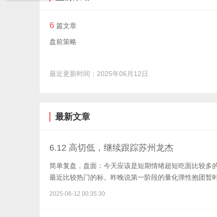
6
篇文章
盘前策略
最近更新时间：2025年06月12日
最新文章
6.12 高切低，继续跟踪苏州龙杰
简单复盘，盘面：今天应该是短期情绪超短吃面比较多
最近比较热门的标。昨晚说第一阶段的量化弹性抱团暂
出来的，大家看榜也应该清楚。分歧阶段看超能力，以
2025-06-12 00:35:30
的百利都是回撤。所以做情绪的今天亏点，其实合理的
的就是超跌的汽配线，不过因为是超跌反，超短资金看