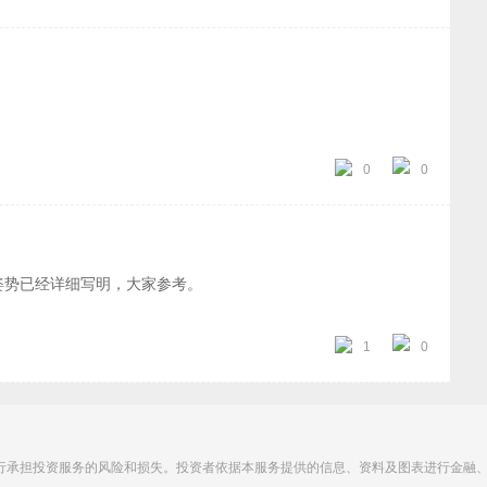
CM涨停连板。盘面解读：苏超如预期发酵了，辨识度强的就两
概率就是补涨散发挖掘的思路了。午后消息刺激了稳定币，但是尾盘
势的翠微股份3+1反包了。此外算力为代表的科技开始回归，大
当然青云科技、大位科技等老妖也纷纷反抽涨停。明日思路：今
资金如果当利好抢筹，再搞个高开，那大概率还是要坏事的，毕
竟内资的脊梁向来是不怎么直溜的！具体后市如何，让我们将答
，具体交易以临盘为主，投资有风险，交易需谨慎。
0
0
姿势已经详细写明，大家参考。
1
0
行承担投资服务的风险和损失。投资者依据本服务提供的信息、资料及图表进行金融